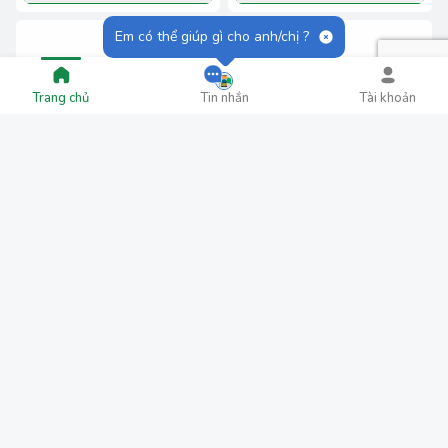
Em có thể giúp gì cho anh/chị ?
Trang chủ
Tin nhắn
Tài khoản
Củ Sạc SS 45W
Ipad Gen5
450.000₫
10.500.000₫
Thêm vào giỏ
Thêm vào giỏ